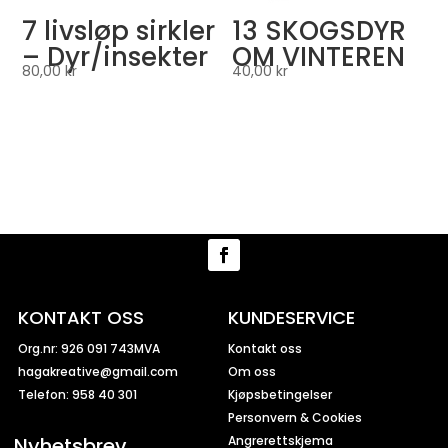
7 livsløp sirkler
13 SKOGSDYR
– Dyr/insekter
OM VINTEREN
80,00
kr
40,00
kr
KONTAKT OSS
KUNDESERVICE
Org.nr: 926 091 743MVA
Kontakt oss
hagakreative@gmail.com
Om oss
Telefon: 958 40 301
Kjøpsbetingelser
Personvern & Cookies
Nyhetsbrev
Angrerettskjema