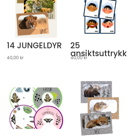
14 JUNGELDYR
25
ansiktsuttrykk
40,00
kr
40,00
kr