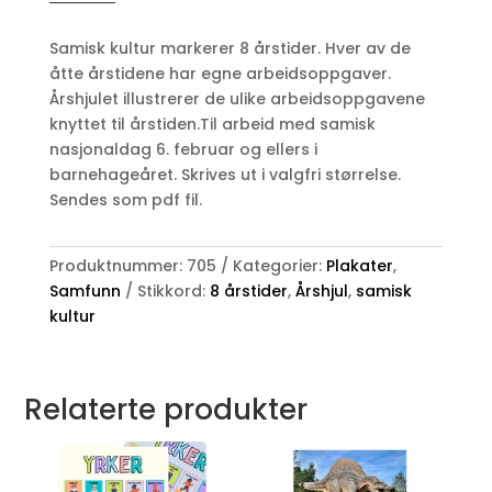
-
samisk
Samisk kultur markerer 8 årstider. Hver av de
kultur
åtte årstidene har egne arbeidsoppgaver.
-
Årshjulet illustrerer de ulike arbeidsoppgavene
årshjul
knyttet til årstiden.Til arbeid med samisk
antall
nasjonaldag 6. februar og ellers i
barnehageåret. Skrives ut i valgfri størrelse.
Sendes som pdf fil.
Produktnummer:
705
Kategorier:
Plakater
,
Samfunn
Stikkord:
8 årstider
,
Årshjul
,
samisk
kultur
Relaterte produkter