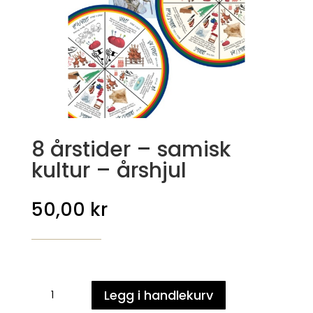
8 årstider – samisk
kultur – årshjul
50,00
kr
8
Legg i handlekurv
årstider