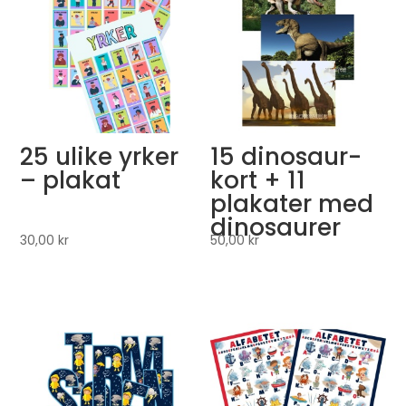
25 ulike yrker
15 dinosaur-
– plakat
kort + 11
plakater med
dinosaurer
30,00
kr
50,00
kr