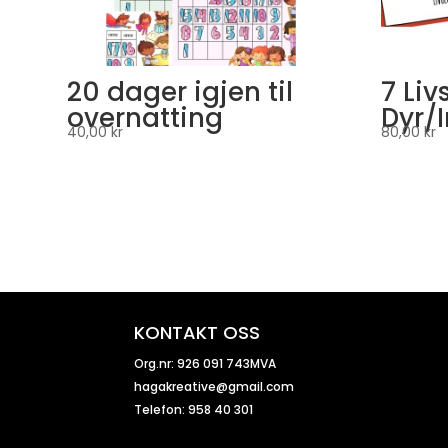
20 dager igjen til
7 Liv
overnatting
Dyr/I
40,00
kr
80,00
kr
KONTAKT OSS
Org.nr: 926 091 743MVA
hagakreative@gmail.com
Telefon: 958 40 301