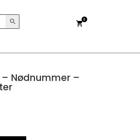
0
shopping_cart
113 – Nødnummer –
ter