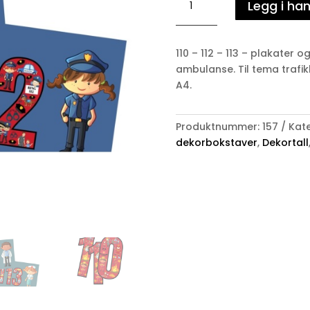
Legg i ha
-
112
-
110 – 112 – 113 – plakater o
113
ambulanse. Til tema trafikk 
-
A4.
Nødnummer
-
Tall
Produktnummer:
157
Kate
og
dekorbokstaver
,
Dekortall
plakater
antall