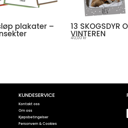
sløp plakater –
13 SKOGSDYR 
nsekter
VINTEREN
40,00
kr
KUNDESERVICE
Kontakt oss
Om oss
Kjøpsbetingelser
Personvern & Cookies