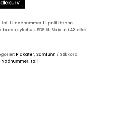
ndlekurv
g tall til nødnummer til politi brann
brann sykehus. PDF fil. Skriv ut i A3 eller
gorier:
Plakater
,
Samfunn
Stikkord:
,
Nødnummer
,
tall