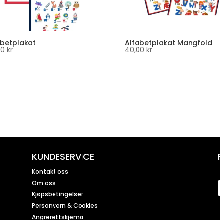
abetplakat
Alfabetplakat Mangfold
00
kr
40,00
kr
KUNDESERVICE
Kontakt oss
Om oss
Kjøpsbetingelser
Personvern & Cookies
Angrerettskjema