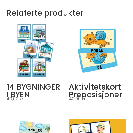
Relaterte produkter
14 BYGNINGER
Aktivitetskort
I BYEN
Preposisjoner
40,00
kr
40,00
kr