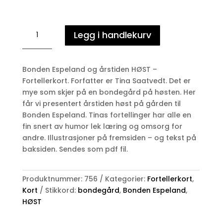
Bonden
Legg i handlekurv
Espeland
-
HØST
Bonden Espeland og årstiden HØST –
antall
Fortellerkort. Forfatter er Tina Saatvedt. Det er
mye som skjer på en bondegård på høsten. Her
får vi presentert årstiden høst på gården til
Bonden Espeland. Tinas fortellinger har alle en
fin snert av humor lek læring og omsorg for
andre. Illustrasjoner på fremsiden – og tekst på
baksiden. Sendes som pdf fil.
Produktnummer:
756
Kategorier:
Fortellerkort
,
Kort
Stikkord:
bondegård
,
Bonden Espeland
,
HØST