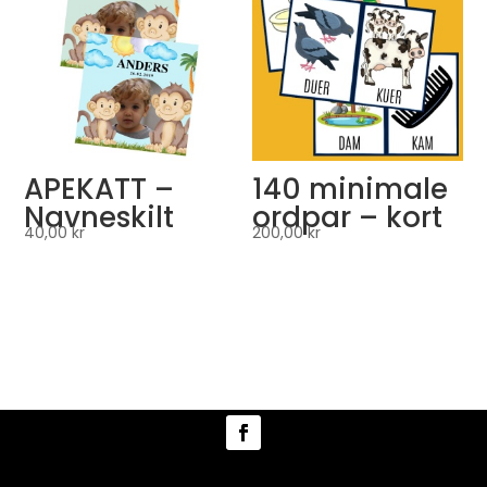
APEKATT –
140 minimale
Navneskilt
ordpar – kort
40,00
kr
200,00
kr