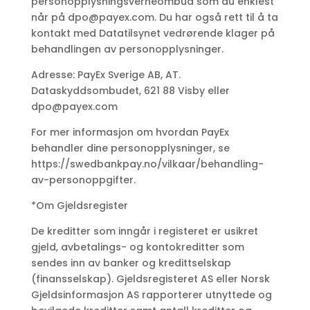
personopplysningsverneombud som du enklest
når på
dpo@payex.com
. Du har også rett til å ta
kontakt med Datatilsynet vedrørende klager på
behandlingen av personopplysninger.
Adresse: PayEx Sverige AB, AT.
Dataskyddsombudet, 621 88 Visby eller
dpo@payex.com
For mer informasjon om hvordan PayEx
behandler dine personopplysninger, se
https://swedbankpay.no/vilkaar/behandling-
av-personoppgifter.
*Om Gjeldsregister
De kreditter som inngår i registeret er usikret
gjeld, avbetalings- og kontokreditter som
sendes inn av banker og kredittselskap
(finansselskap). Gjeldsregisteret AS eller Norsk
Gjeldsinformasjon AS rapporterer utnyttede og