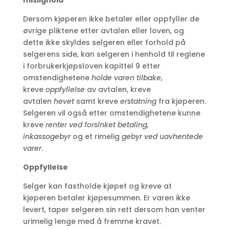
mislighold
Dersom kjøperen ikke betaler eller oppfyller de
øvrige pliktene etter avtalen eller loven, og
dette ikke skyldes selgeren eller forhold på
selgerens side, kan selgeren i henhold til reglene
i forbrukerkjøpsloven kapittel 9 etter
omstendighetene
holde
varen tilbake
,
kreve
oppfyllelse
av avtalen, kreve
avtalen
hevet
samt kreve
erstatning
fra kjøperen.
Selgeren vil også etter omstendighetene kunne
kreve
renter ved forsinket betaling,
inkassogebyr
og et rimelig
gebyr ved uavhentede
varer
.
Oppfyllelse
Selger kan fastholde kjøpet og kreve at
kjøperen betaler kjøpesummen. Er varen ikke
levert, taper selgeren sin rett dersom han venter
urimelig lenge med å fremme kravet.