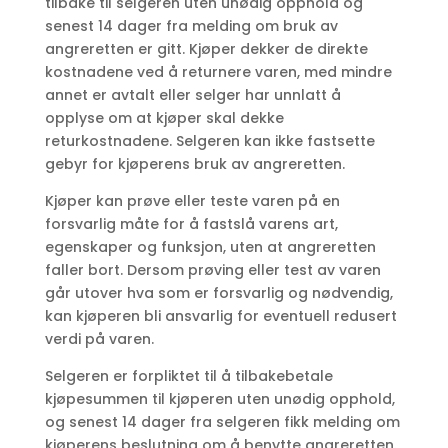
tilbake til selgeren uten unødig opphold og
senest 14 dager fra melding om bruk av
angreretten er gitt. Kjøper dekker de direkte
kostnadene ved å returnere varen, med mindre
annet er avtalt eller selger har unnlatt å
opplyse om at kjøper skal dekke
returkostnadene. Selgeren kan ikke fastsette
gebyr for kjøperens bruk av angreretten.
Kjøper kan prøve eller teste varen på en
forsvarlig måte for å fastslå varens art,
egenskaper og funksjon, uten at angreretten
faller bort. Dersom prøving eller test av varen
går utover hva som er forsvarlig og nødvendig,
kan kjøperen bli ansvarlig for eventuell redusert
verdi på varen.
Selgeren er forpliktet til å tilbakebetale
kjøpesummen til kjøperen uten unødig opphold,
og senest 14 dager fra selgeren fikk melding om
kjøperens beslutning om å benytte angreretten.