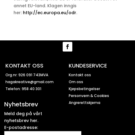
annet EU-land. Klagen inngis
her:
http://ec.europa.eu/odr
.
KONTAKT OSS
KUNDESERVICE
Org.nr: 926 091 743MVA
Kontakt oss
hagakreative@gmail.com
Om oss
Telefon: 958 40 301
Kjøpsbetingelser
Personvern & Cookies
Nyhetsbrev
Angrerettskjema
Meld deg på vårt
nyhetsbrev her.
E-postadresse: