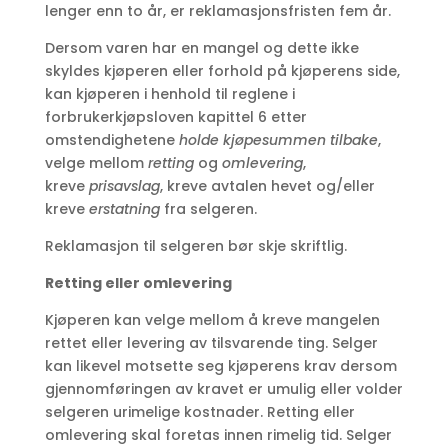
lenger enn to år, er reklamasjonsfristen fem år.
Dersom varen har en mangel og dette ikke
skyldes kjøperen eller forhold på kjøperens side,
kan kjøperen i henhold til reglene i
forbrukerkjøpsloven kapittel 6 etter
omstendighetene
holde kjøpesummen tilbake
,
velge mellom
retting
og
omlevering
,
kreve
prisavslag
, kreve avtalen hevet og/eller
kreve
erstatning
fra selgeren.
Reklamasjon til selgeren bør skje skriftlig.
Retting eller omlevering
Kjøperen kan velge mellom å kreve mangelen
rettet eller levering av tilsvarende ting. Selger
kan likevel motsette seg kjøperens krav dersom
gjennomføringen av kravet er umulig eller volder
selgeren urimelige kostnader. Retting eller
omlevering skal foretas innen rimelig tid. Selger