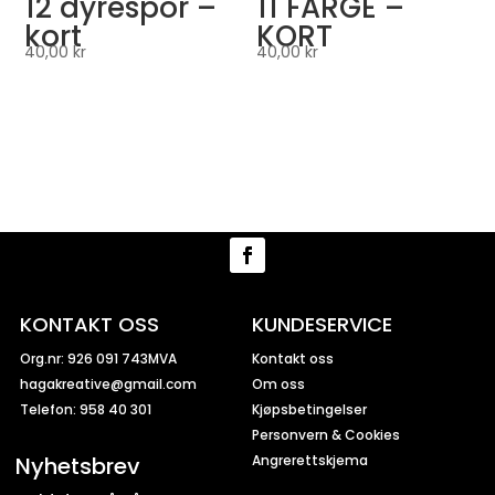
12 dyrespor –
11 FARGE –
kort
KORT
40,00
kr
40,00
kr
KONTAKT OSS
KUNDESERVICE
Org.nr: 926 091 743MVA
Kontakt oss
hagakreative@gmail.com
Om oss
Telefon: 958 40 301
Kjøpsbetingelser
Personvern & Cookies
Nyhetsbrev
Angrerettskjema