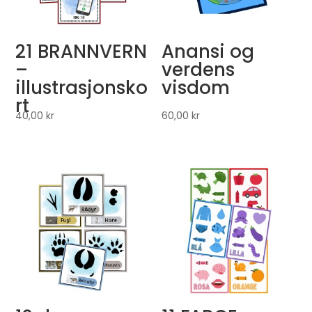
21 BRANNVERN
Anansi og
–
verdens
illustrasjonsko
visdom
rt
40,00
kr
60,00
kr