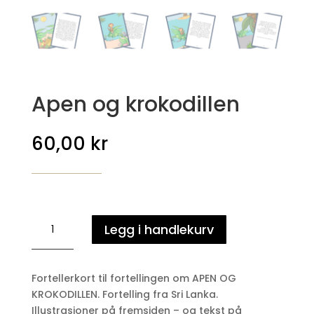
Apen og krokodillen
60,00
kr
Apen
Legg i handlekurv
og
krokodillen
antall
Fortellerkort til fortellingen om APEN OG
KROKODILLEN. Fortelling fra Sri Lanka.
Illustrasjoner på fremsiden – og tekst på