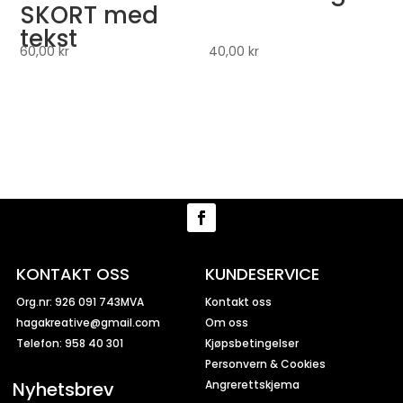
SKORT med
tekst
60,00
kr
40,00
kr
KONTAKT OSS
KUNDESERVICE
Org.nr: 926 091 743MVA
Kontakt oss
hagakreative@gmail.com
Om oss
Telefon: 958 40 301
Kjøpsbetingelser
Personvern & Cookies
Nyhetsbrev
Angrerettskjema