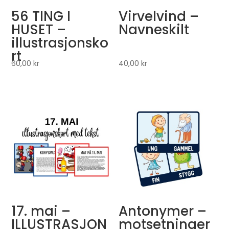
56 TING I
Virvelvind –
HUSET –
Navneskilt
illustrasjonsko
rt
60,00
kr
40,00
kr
17. mai –
Antonymer –
ILLUSTRASJON
motsetninger