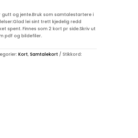
er gutt og jente.Bruk som samtalestartere i
lser:Glad lei sint trett kjedelig redd
ket spent. Finnes som 2 kort pr side.Skriv ut
m pdf og bildefiler.
egorier:
Kort
,
Samtalekort
Stikkord: