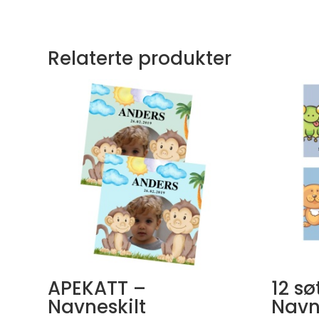
Relaterte produkter
APEKATT –
12 sø
Navneskilt
Navn