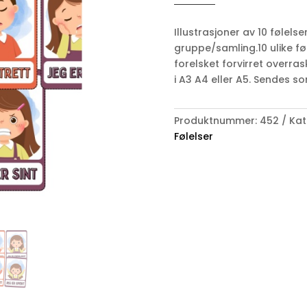
-
kort
Illustrasjoner av 10 følels
antall
gruppe/samling.10 ulike føle
forelsket forvirret overras
i A3 A4 eller A5. Sendes so
Produktnummer:
452
Kat
Følelser