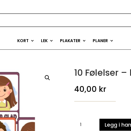
KORT
LEK
PLAKATER
PLANER
10 Følelser – 
40,00
kr
10
Legg i ha
Følelser