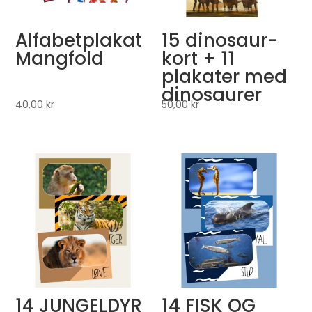
Alfabetplakat
15 dinosaur-
Mangfold
kort + 11
plakater med
dinosaurer
40,00
kr
50,00
kr
14 JUNGELDYR
14 FISK OG