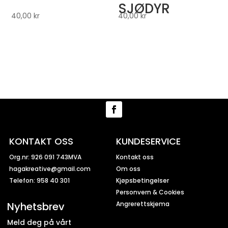
SJØDYR
40,00
kr
40,00
kr
KONTAKT OSS
KUNDESERVICE
Org.nr: 926 091 743MVA
Kontakt oss
hagakreative@gmail.com
Om oss
Telefon: 958 40 301
Kjøpsbetingelser
Personvern & Cookies
Nyhetsbrev
Angrerettskjema
Meld deg på vårt