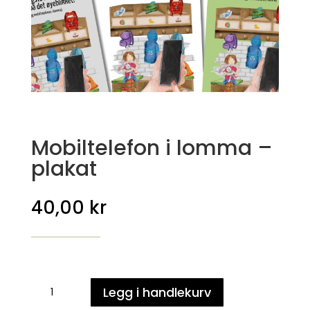
Mobiltelefon i lomma –
plakat
40,00
kr
Mobiltelefon
Legg i handlekurv
i