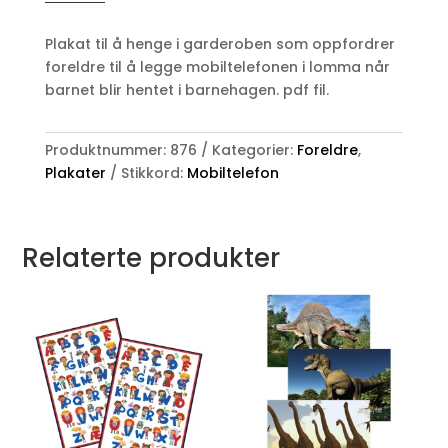
lomma
-
Plakat til å henge i garderoben som oppfordrer
plakat
foreldre til å legge mobiltelefonen i lomma når
antall
barnet blir hentet i barnehagen. pdf fil.
Produktnummer:
876
Kategorier:
Foreldre
,
Plakater
Stikkord:
Mobiltelefon
Relaterte produkter