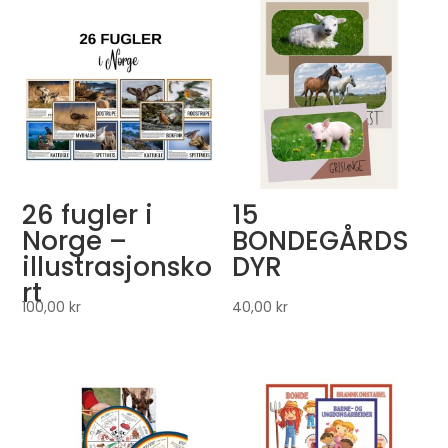
26 fugler i
15
Norge –
BONDEGÅRDS
illustrasjonsko
DYR
rt
100,00
kr
40,00
kr