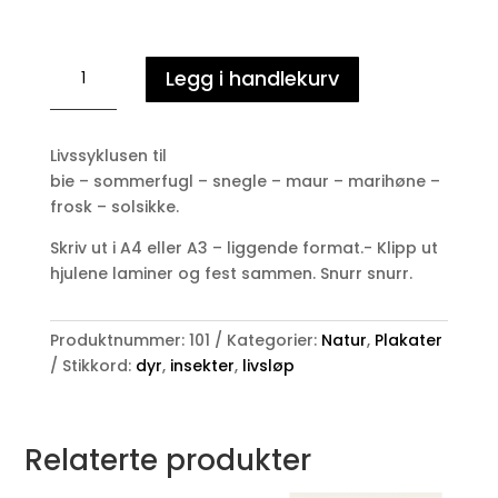
7
Legg i handlekurv
livsløp
sirkler
-
Livssyklusen til
Dyr/insekter
bie – sommerfugl – snegle – maur – marihøne –
antall
frosk – solsikke.
Skriv ut i A4 eller A3 – liggende format.- Klipp ut
hjulene laminer og fest sammen. Snurr snurr.
Produktnummer:
101
Kategorier:
Natur
,
Plakater
Stikkord:
dyr
,
insekter
,
livsløp
Relaterte produkter