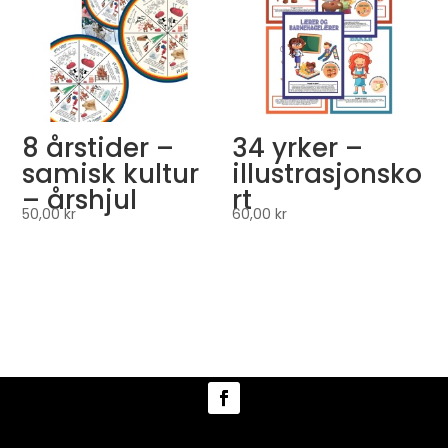
8 årstider –
34 yrker –
samisk kultur
illustrasjonsko
– årshjul
rt
50,00
kr
60,00
kr