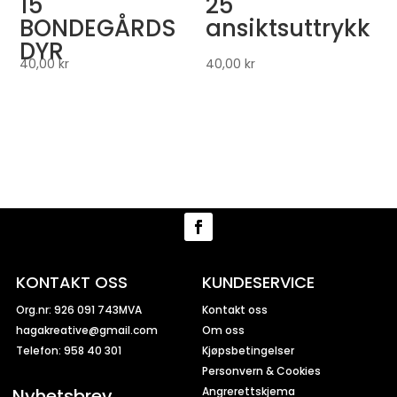
15
25
BONDEGÅRDS
ansiktsuttrykk
DYR
40,00
kr
40,00
kr
KONTAKT OSS
KUNDESERVICE
Org.nr: 926 091 743MVA
Kontakt oss
hagakreative@gmail.com
Om oss
Telefon: 958 40 301
Kjøpsbetingelser
Personvern & Cookies
Nyhetsbrev
Angrerettskjema