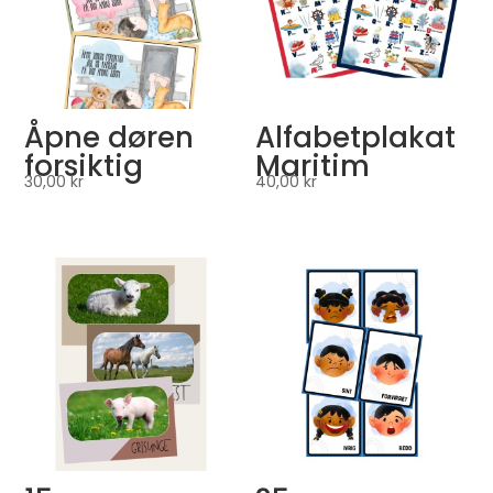
Åpne døren
Alfabetplakat
forsiktig
Maritim
30,00
kr
40,00
kr