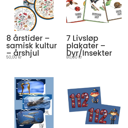
8 årstider –
7 Livsløp
samisk kultur
plakater –
– årshjul
Dyr/Insekter
50,00
kr
80,00
kr