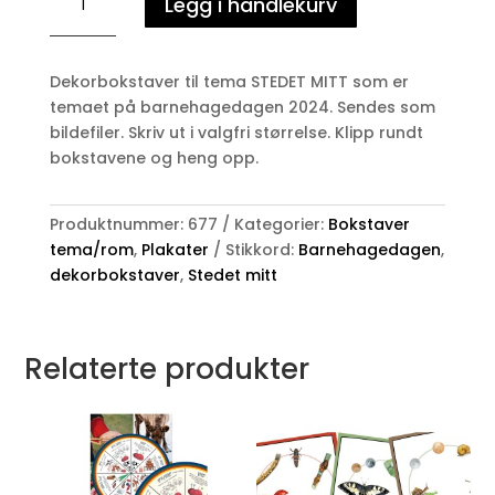
Legg i handlekurv
2024
-
STEDET
Dekorbokstaver til tema STEDET MITT som er
MITT
temaet på barnehagedagen 2024. Sendes som
-
bildefiler. Skriv ut i valgfri størrelse. Klipp rundt
bokstaver
bokstavene og heng opp.
antall
Produktnummer:
677
Kategorier:
Bokstaver
tema/rom
,
Plakater
Stikkord:
Barnehagedagen
,
dekorbokstaver
,
Stedet mitt
Relaterte produkter