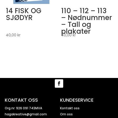
14 FISK OG
110 – 112 – 113
SJØDYR
– Nødnummer
– Tall og
plakater
40,00
kr
40,00
kr
KONTAKT OSS
KUNDESERVICE
Org.nr: 926 091 743MVA
Kontakt oss
hagakreative@gmail.com
Om oss