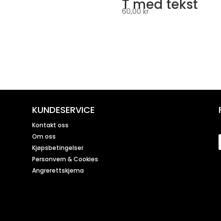
T med tekst
60,00
kr
KUNDESERVICE
Kontakt oss
Om oss
Kjøpsbetingelser
Personvern & Cookies
Angrerettskjema