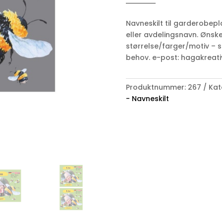
-
Navneskilt
Navneskilt til garderobepl
antall
eller avdelingsnavn. Ønsk
størrelse/farger/motiv – s
behov. e-post: hagakreati
Produktnummer:
267
Kat
- Navneskilt