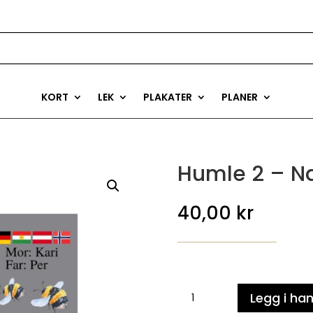
KORT
LEK
PLAKATER
PLANER
Humle 2 – Na
40,00
kr
Humle
Legg i ha
2