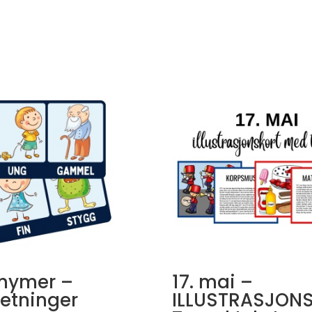
nymer –
17. mai –
etninger
ILLUSTRASJON