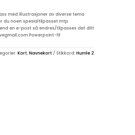
ass med illustrasjoner av diverse tema
er du noen spesialtilpasset mtp
end en e-post så endres/tilpasses det ditt
vegmail.com Powerpoint-fil
egorier:
Kort
,
Navnekort
Stikkord:
Humle 2