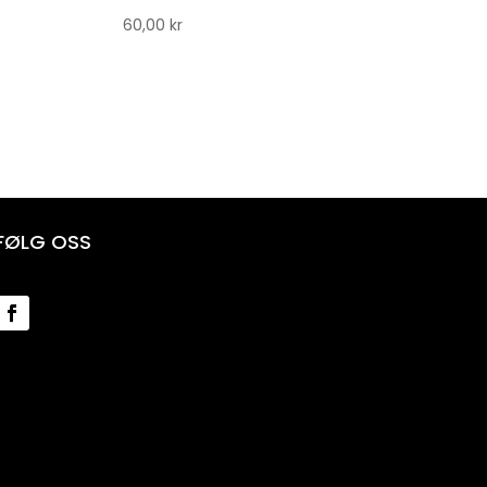
60,00
kr
FØLG OSS