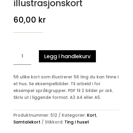
illustrasjonskort
60,00
kr
56
Legg i handlekurv
TING
I
HUSET
56 ulike kort som illustrerer 56 ting du kan finne i
-
et hus. Se eksempelbilder. Til arbeid i for
illustrasjonskort
eksempel språkgrupper. PDF fil 2 bilder pr ark.
antall
Skriv ut i liggende format. A3 A4 eller A5.
Produktnummer:
512
Kategorier:
Kort
,
Samtalekort
Stikkord:
Ting i huset