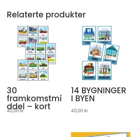
Relaterte produkter
30
14 BYGNINGER
framkomstmi
I BYEN
ddel – kort
40,00
kr
40,00
kr