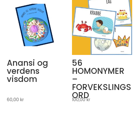
Anansi og
56
verdens
HOMONYMER
visdom
–
FORVEKSLINGS
ORD
60,00
kr
100,00
kr