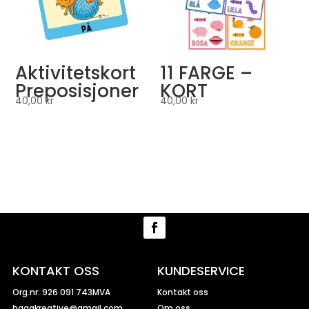
Aktivitetskort
11 FARGE –
Preposisjoner
KORT
40,00
kr
40,00
kr
KONTAKT OSS
KUNDESERVICE
Org.nr: 926 091 743MVA
Kontakt oss
hagakreative@gmail.com
Om oss