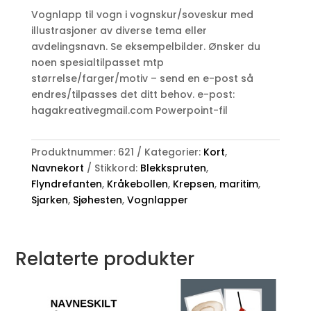
i
Vognlapp til vogn i vognskur/soveskur med
sjøen
illustrasjoner av diverse tema eller
antall
avdelingsnavn. Se eksempelbilder. Ønsker du
noen spesialtilpasset mtp
størrelse/farger/motiv – send en e-post så
endres/tilpasses det ditt behov. e-post:
hagakreativegmail.com Powerpoint-fil
Produktnummer:
621
Kategorier:
Kort
,
Navnekort
Stikkord:
Blekkspruten
,
Flyndrefanten
,
Kråkebollen
,
Krepsen
,
maritim
,
Sjarken
,
Sjøhesten
,
Vognlapper
Relaterte produkter