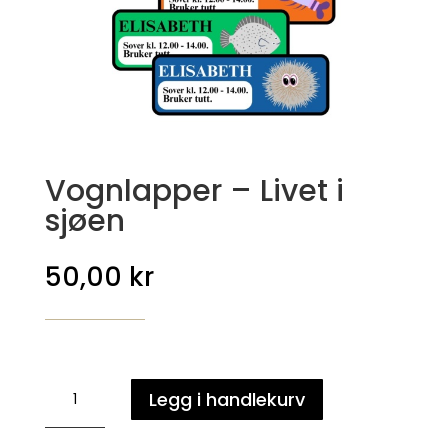
Vognlapper – Livet i
sjøen
50,00
kr
Vognlapper
Legg i handlekurv
-
Livet