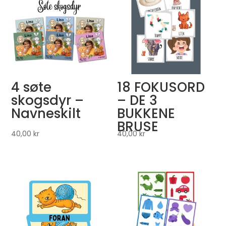
4 søte
18 FOKUSORD
skogsdyr –
– DE 3
Navneskilt
BUKKENE
BRUSE
40,00
kr
40,00
kr