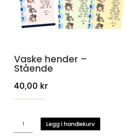
Vaske hender –
Stående
40,00
kr
Vaske
Legg i handlekurv
hender
-