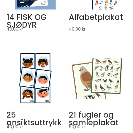
14 FISK OG
Alfabetplakat
SJØDYR
40,00
kr
40,00
kr
25
21 fugler og
ansiktsuttrykk
samleplakat
40,00
kr
60,00
kr