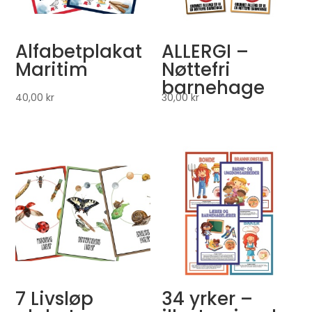
Alfabetplakat
ALLERGI –
Maritim
Nøttefri
barnehage
40,00
kr
30,00
kr
7 Livsløp
34 yrker –