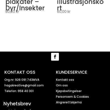
plakater –
illustrasjonsko
Dyr/Insekter
rt
80,00
kr
60,00
kr
KONTAKT OSS
KUNDESERVICE
Org.nr: 926 091 743MVA
Kontakt oss
hagakreative@gmail.com
Om oss
Telefon: 958 40 301
Kjøpsbetingelser
Personvern & Cookies
Nyhetsbrev
Angrerettskjema