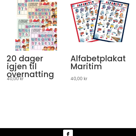
20 dager
Alfabetplakat
igjen til
Maritim
overnatting
40,00
kr
40,00
kr