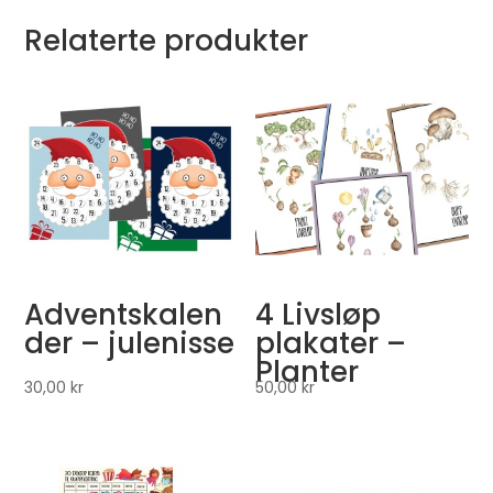
Relaterte produkter
Adventskalen
4 Livsløp
der – julenisse
plakater –
Planter
30,00
kr
50,00
kr