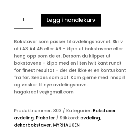
MYRHAUKEN
Legg i handlekurv
-
avdeling
antall
Bokstaver som passer til avdelingsnavnet. Skriv
ut i A3 A4 A5 eller A6 – klipp ut bokstavene eller
heng opp som de er. Dersom du klipper ut
bokstavene – klipp med en liten hvit kant rundt
for finest resultat – der det ikke er en konturkant
fra før. Sendes som pdf. Kom gjerne med innspill
og ønsker til nye avdelingsnavn.
hagakreative@gmail.com
Produktnummer:
803
Kategorier:
Bokstaver
avdeling
,
Plakater
Stikkord:
avdeling
,
dekorbokstaver
,
MYRHAUKEN