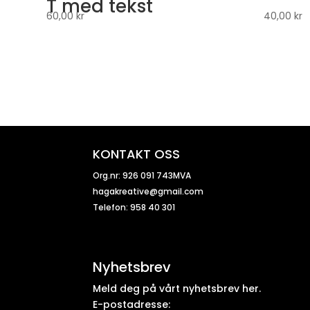
T med tekst
60,00
kr
40,00
kr
KONTAKT OSS
Org.nr: 926 091 743MVA
hagakreative@gmail.com
Telefon: 958 40 301
Nyhetsbrev
Meld deg på vårt nyhetsbrev her.
E-postadresse: