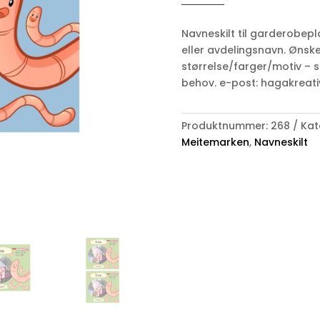
Navneskilt
antall
Navneskilt til garderobepl
eller avdelingsnavn. Ønsk
størrelse/farger/motiv – s
behov. e-post: hagakreati
Produktnummer:
268
Kat
Meitemarken
,
Navneskilt