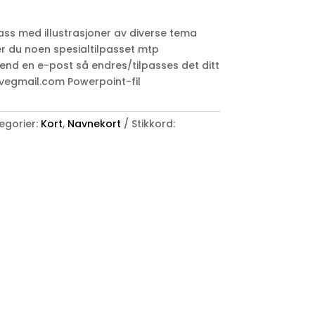
ass med illustrasjoner av diverse tema
er du noen spesialtilpasset mtp
end en e-post så endres/tilpasses det ditt
vegmail.com Powerpoint-fil
egorier:
Kort
,
Navnekort
Stikkord: