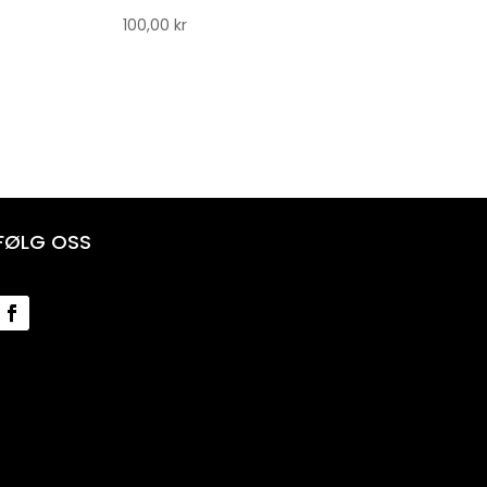
100,00
kr
FØLG OSS