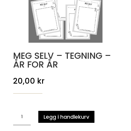
MEG SELV – TEGNING –
ÅR FOR ÅR
20,00
kr
MEG
Legg i handlekurv
SELV
-