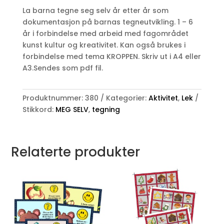
TEGNING
La barna tegne seg selv år etter år som
-
dokumentasjon på barnas tegneutvikling. 1 – 6
ÅR
år i forbindelse med arbeid med fagområdet
FOR
kunst kultur og kreativitet. Kan også brukes i
ÅR
forbindelse med tema KROPPEN. Skriv ut i A4 eller
antall
A3.Sendes som pdf fil.
Produktnummer:
380
Kategorier:
Aktivitet
,
Lek
Stikkord:
MEG SELV
,
tegning
Relaterte produkter