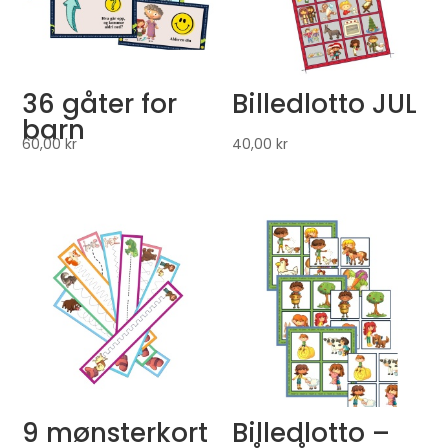
36 gåter for
Billedlotto JUL
barn
60,00
kr
40,00
kr
9 mønsterkort
Billedlotto –