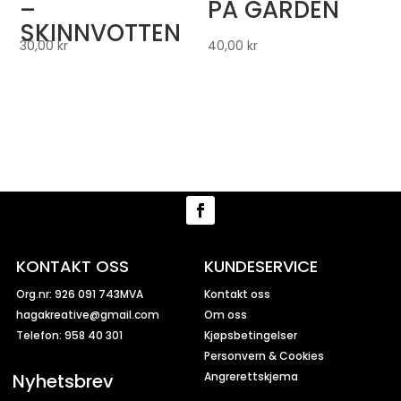
–
PÅ GÅRDEN
SKINNVOTTEN
30,00
kr
40,00
kr
KONTAKT OSS
KUNDESERVICE
Org.nr: 926 091 743MVA
Kontakt oss
hagakreative@gmail.com
Om oss
Telefon: 958 40 301
Kjøpsbetingelser
Personvern & Cookies
Nyhetsbrev
Angrerettskjema