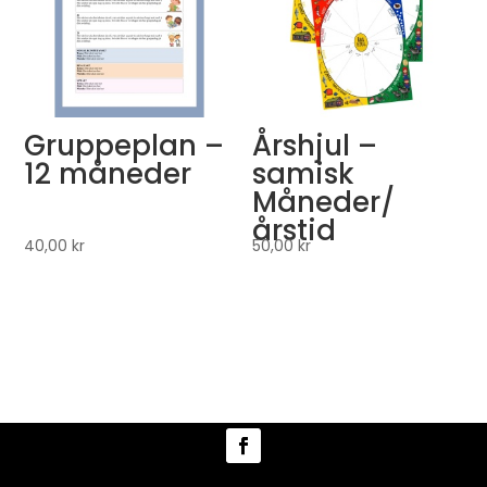
Gruppeplan –
Årshjul –
12 måneder
samisk
Måneder/
årstid
40,00
kr
50,00
kr