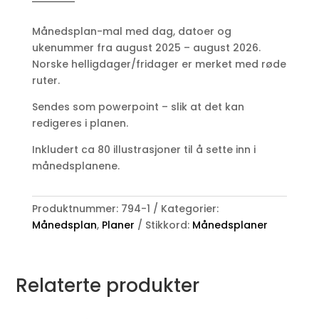
2025
-
Månedsplan-mal med dag, datoer og
august
ukenummer fra august 2025 – august 2026.
2026
Norske helligdager/fridager er merket med røde
antall
ruter.
Sendes som powerpoint – slik at det kan
redigeres i planen.
Inkludert ca 80 illustrasjoner til å sette inn i
månedsplanene.
Produktnummer:
794-1
Kategorier:
Månedsplan
,
Planer
Stikkord:
Månedsplaner
Relaterte produkter