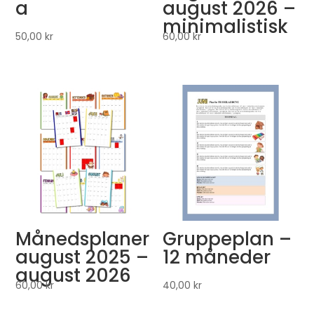
a
august 2026 –
minimalistisk
50,00
kr
60,00
kr
Månedsplaner
Gruppeplan –
august 2025 –
12 måneder
august 2026
60,00
kr
40,00
kr