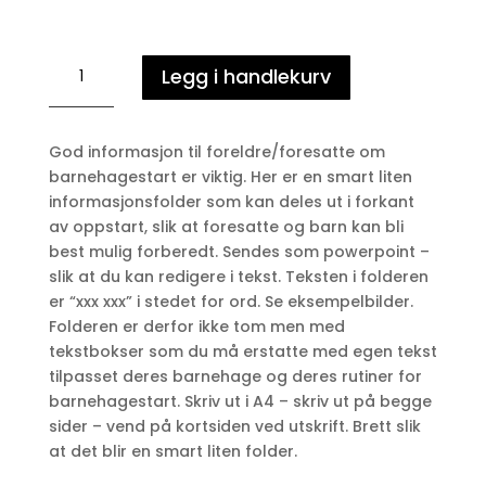
BARNEHAGESTART
Legg i handlekurv
folder
antall
God informasjon til foreldre/foresatte om
barnehagestart er viktig. Her er en smart liten
informasjonsfolder som kan deles ut i forkant
av oppstart, slik at foresatte og barn kan bli
best mulig forberedt. Sendes som powerpoint –
slik at du kan redigere i tekst. Teksten i folderen
er “xxx xxx” i stedet for ord. Se eksempelbilder.
Folderen er derfor ikke tom men med
tekstbokser som du må erstatte med egen tekst
tilpasset deres barnehage og deres rutiner for
barnehagestart. Skriv ut i A4 – skriv ut på begge
sider – vend på kortsiden ved utskrift. Brett slik
at det blir en smart liten folder.