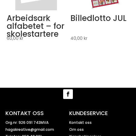
Arbeidsark
Billedlotto JUL
alfabetet – for
skolestartere
60,00
kr
40,00
kr
KONTAKT OSS
KUNDESERVICE
Org.nr: 926 091 743MVA
Kontakt oss
hagakreative@gmail.com
Om oss