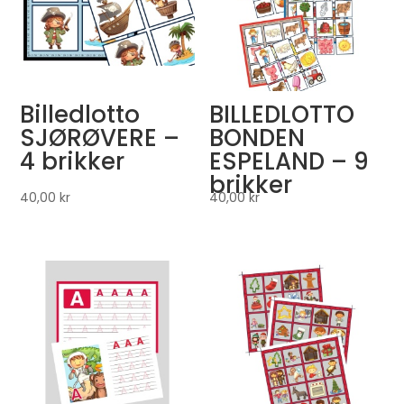
Billedlotto
BILLEDLOTTO
SJØRØVERE –
BONDEN
4 brikker
ESPELAND – 9
brikker
40,00
kr
40,00
kr