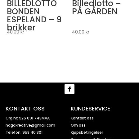
BILLEDLOTTO
Billedlotto –
BONDEN
PÅ GÅRDEN
ESPELAND – 9
brikker
40,00
kr
40,00
kr
KONTAKT OSS
KUNDESERVICE
Org.nr: 926 091 743MVA
Kontakt oss
hagakreative@gmail.com
Om oss
Telefon: 958 40 301
Kjøpsbetingelser