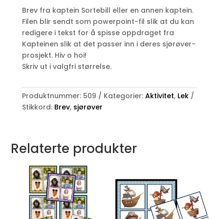
Sortebill
Brev fra kaptein Sortebill eller en annen kaptein.
antall
Filen blir sendt som powerpoint-fil slik at du kan
redigere i tekst for å spisse oppdraget fra
Kapteinen slik at det passer inn i deres sjørøver-
prosjekt. Hiv o hoi!
Skriv ut i valgfri størrelse.
Produktnummer:
509
Kategorier:
Aktivitet
,
Lek
Stikkord:
Brev
,
sjørøver
Relaterte produkter