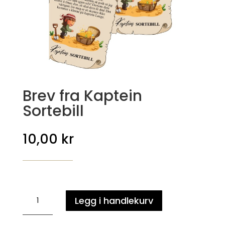
Brev fra Kaptein
Sortebill
10,00
kr
Brev
Legg i handlekurv
fra
Kaptein