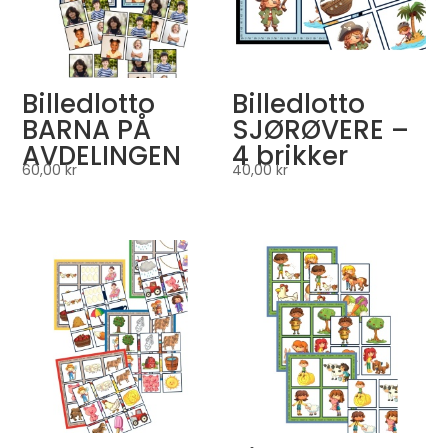
Billedlotto
Billedlotto
BARNA PÅ
SJØRØVERE –
AVDELINGEN
4 brikker
60,00
kr
40,00
kr