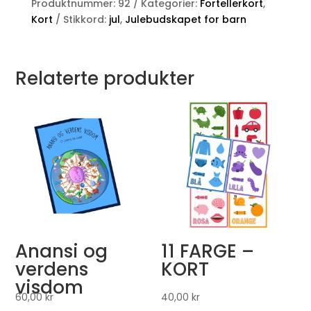
Produktnummer:
92
Kategorier:
Fortellerkort
,
Kort
Stikkord:
jul
,
Julebudskapet for barn
Relaterte produkter
Anansi og
11 FARGE –
verdens
KORT
visdom
60,00
kr
40,00
kr