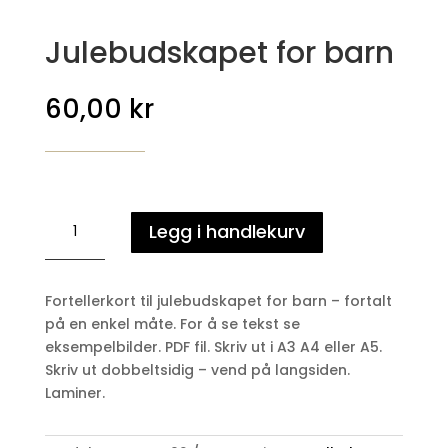
Julebudskapet for barn
60,00
kr
Julebudskapet
Legg i handlekurv
for
barn
antall
Fortellerkort til julebudskapet for barn – fortalt
på en enkel måte. For å se tekst se
eksempelbilder. PDF fil. Skriv ut i A3 A4 eller A5.
Skriv ut dobbeltsidig – vend på langsiden.
Laminer.