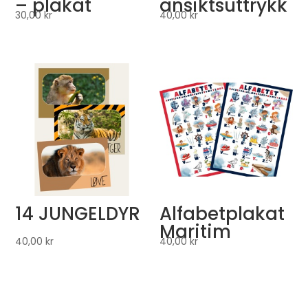
– plakat
ansiktsuttrykk
30,00
kr
40,00
kr
14 JUNGELDYR
Alfabetplakat
Maritim
40,00
kr
40,00
kr