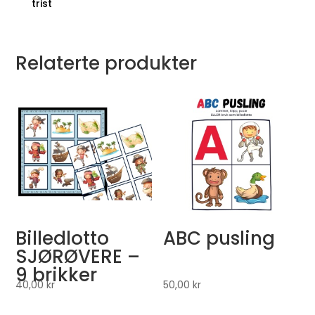
trist
Relaterte produkter
Billedlotto
ABC pusling
SJØRØVERE –
9 brikker
40,00
kr
50,00
kr