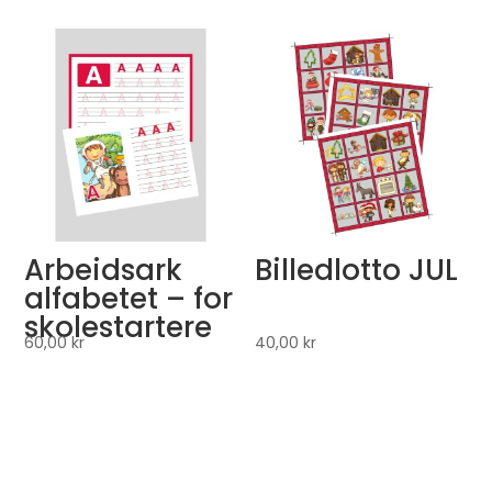
Arbeidsark
Billedlotto JUL
alfabetet – for
skolestartere
60,00
kr
40,00
kr