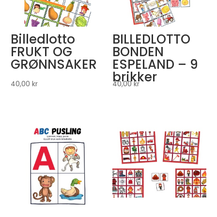
Billedlotto
BILLEDLOTTO
FRUKT OG
BONDEN
GRØNNSAKER
ESPELAND – 9
brikker
40,00
kr
40,00
kr