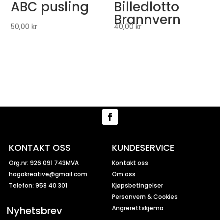
ABC pusling
Billedlotto
Brannvern
50,00
kr
40,00
kr
KONTAKT OSS
KUNDESERVICE
Org.nr: 926 091 743MVA
Kontakt oss
hagakreative@gmail.com
Om oss
Telefon: 958 40 301
Kjøpsbetingelser
Personvern & Cookies
Nyhetsbrev
Angrerettskjema