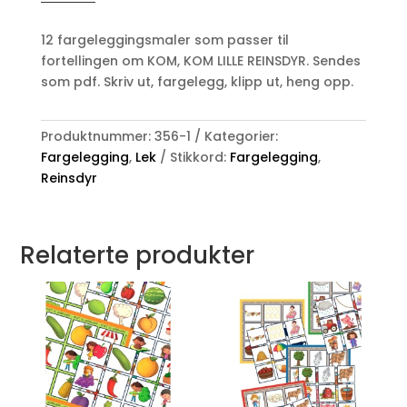
KOM
LILLE
12 fargeleggingsmaler som passer til
REINSDYR
fortellingen om KOM, KOM LILLE REINSDYR. Sendes
antall
som pdf. Skriv ut, fargelegg, klipp ut, heng opp.
Produktnummer:
356-1
Kategorier:
Fargelegging
,
Lek
Stikkord:
Fargelegging
,
Reinsdyr
Relaterte produkter