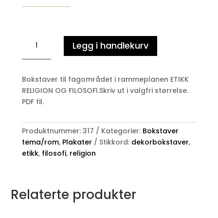
ETIKK,
Legg i handlekurv
RELIGION
OG
FILOSOFI
Bokstaver til fagområdet i rammeplanen ETIKK
-
RELIGION OG FILOSOFI.Skriv ut i valgfri størrelse.
bokstaver
PDF fil.
antall
Produktnummer:
317
Kategorier:
Bokstaver
tema/rom
,
Plakater
Stikkord:
dekorbokstaver
,
etikk
,
filosofi
,
religion
Relaterte produkter