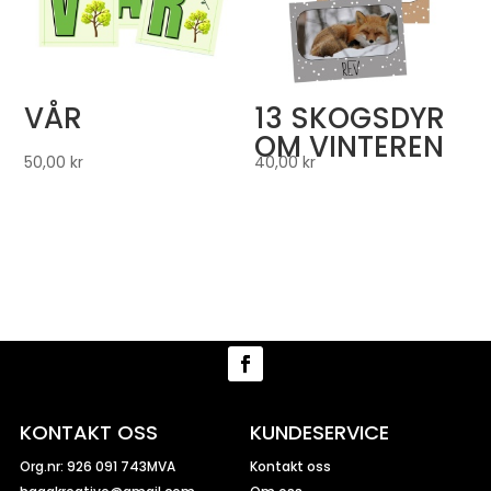
VÅR
13 SKOGSDYR
OM VINTEREN
50,00
kr
40,00
kr
KONTAKT OSS
KUNDESERVICE
Org.nr: 926 091 743MVA
Kontakt oss