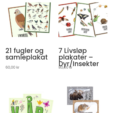
21 fugler og
7 Livsløp
samleplakat
plakater –
Dyr/Insekter
60,00
kr
80,00
kr