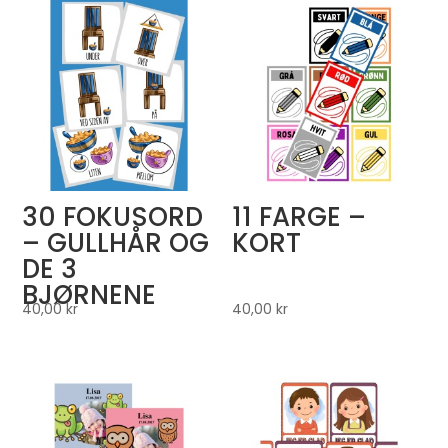
30 FOKUSORD
11 FARGE –
– GULLHÅR OG
KORT
DE 3
BJØRNENE
40,00
kr
40,00
kr