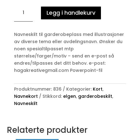
ELGEN
Legg i handlekurv
-
Navneskilt
antall
Navneskilt til garderobeplass med illustrasjoner
av diverse tema eller avdelingsnavn. Ønsker du
noen spesialtilpasset mtp
størrelse/farger/motiv – send en e-post så
endres/tilpasses det ditt behov. e-post:
hagakreativegmail.com Powerpoint-fil
Produktnummer:
836
Kategorier:
Kort
,
Navnekort
Stikkord:
elgen
,
garderobeskilt
,
Navneskilt
Relaterte produkter