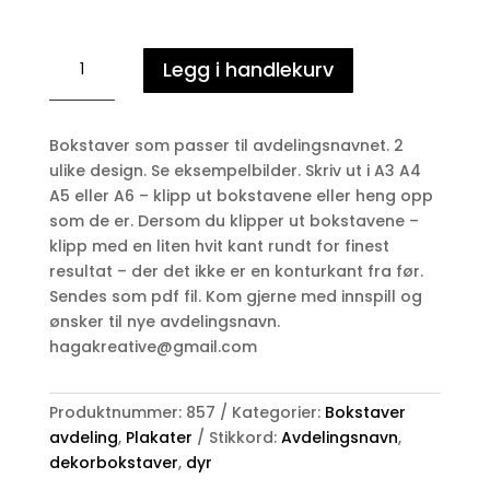
DYREHIET
Legg i handlekurv
-
avdeling
antall
Bokstaver som passer til avdelingsnavnet. 2
ulike design. Se eksempelbilder. Skriv ut i A3 A4
A5 eller A6 – klipp ut bokstavene eller heng opp
som de er. Dersom du klipper ut bokstavene –
klipp med en liten hvit kant rundt for finest
resultat – der det ikke er en konturkant fra før.
Sendes som pdf fil. Kom gjerne med innspill og
ønsker til nye avdelingsnavn.
hagakreative@gmail.com
Produktnummer:
857
Kategorier:
Bokstaver
avdeling
,
Plakater
Stikkord:
Avdelingsnavn
,
dekorbokstaver
,
dyr