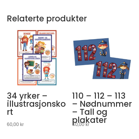
Relaterte produkter
34 yrker –
110 – 112 – 113
illustrasjonsko
– Nødnummer
rt
– Tall og
plakater
60,00
kr
40,00
kr