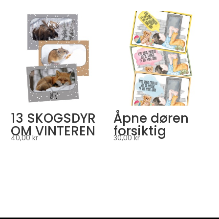
13 SKOGSDYR
Åpne døren
OM VINTEREN
forsiktig
40,00
kr
30,00
kr