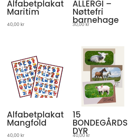
Alfabetplakat
ALLERGI –
Maritim
Nøttefri
barnehage
40,00
kr
30,00
kr
Alfabetplakat
15
Mangfold
BONDEGÅRDS
DYR
40,00
kr
40,00
kr