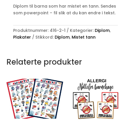
EN
Diplom til barna som har mistet en tann. Sendes
TANN
som powerpoint – fil slik at du kan endre i tekst.
antall
Produktnummer:
416-2-1
Kategorier:
Diplom
,
Plakater
Stikkord:
Diplom
,
Mistet tann
Relaterte produkter