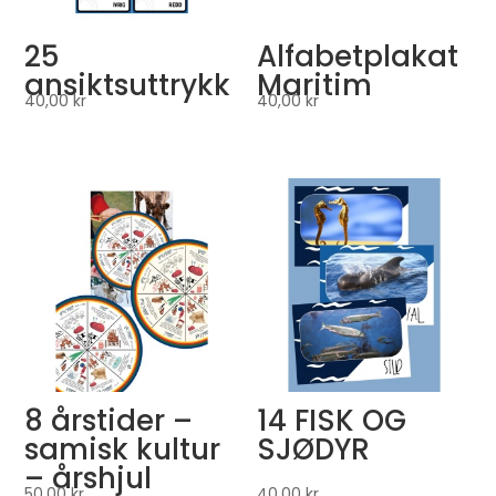
25
Alfabetplakat
ansiktsuttrykk
Maritim
40,00
kr
40,00
kr
8 årstider –
14 FISK OG
samisk kultur
SJØDYR
– årshjul
50,00
kr
40,00
kr