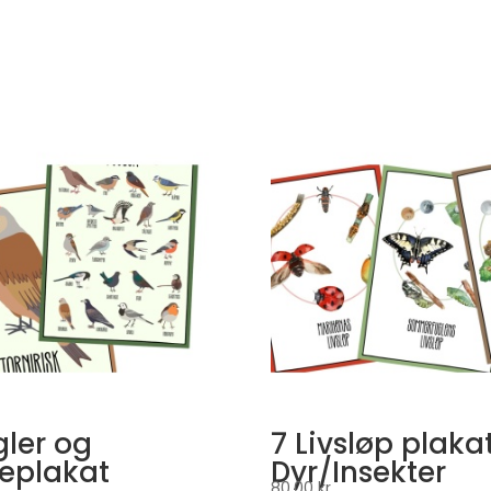
gler og
7 Livsløp plaka
eplakat
Dyr/Insekter
80,00
kr