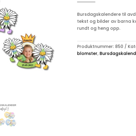
Tusenfryd
antall
Bursdagskalendere til avde
tekst og bilder av barna kan
rundt og heng opp.
Produktnummer:
850
Kat
blomster
,
Bursdagskalend