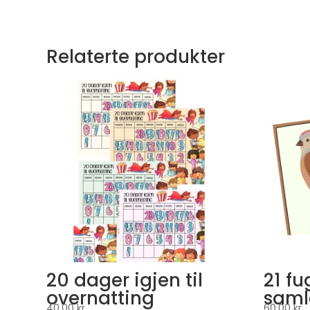
Relaterte produkter
20 dager igjen til
21 fu
overnatting
saml
40,00
kr
60,00
kr