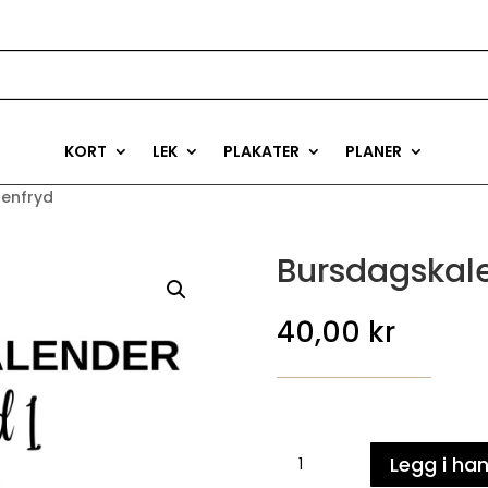
KORT
LEK
PLAKATER
PLANER
senfryd
Bursdagskal
40,00
kr
Bursdagskalender
Legg i ha
-