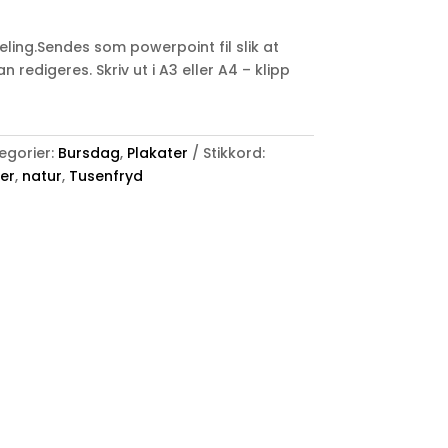
ling.Sendes som powerpoint fil slik at
 redigeres. Skriv ut i A3 eller A4 – klipp
egorier:
Bursdag
,
Plakater
Stikkord:
er
,
natur
,
Tusenfryd