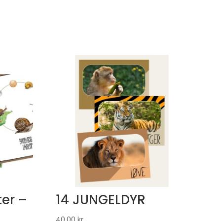
ter –
14 JUNGELDYR
40,00
kr