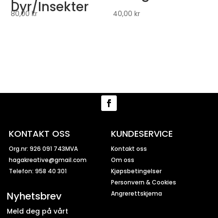
Dyr/Insekter
80,00
kr
40,00
kr
KONTAKT OSS
KUNDESERVICE
Org.nr: 926 091 743MVA
Kontakt oss
hagakreative@gmail.com
Om oss
Telefon: 958 40 301
Kjøpsbetingelser
Personvern & Cookies
Nyhetsbrev
Angrerettskjema
Meld deg på vårt