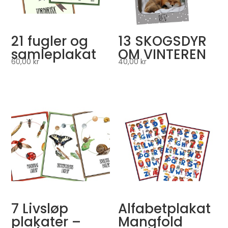
21 fugler og
13 SKOGSDYR
samleplakat
OM VINTEREN
60,00
kr
40,00
kr
7 Livsløp
Alfabetplakat
plakater –
Mangfold