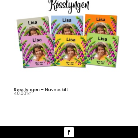
Røsslyngen – Navneskilt
40,00
kr