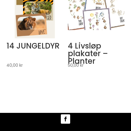
14 JUNGELDYR
4 Livsløp
plakater –
Planter
40,00
kr
50,00
kr