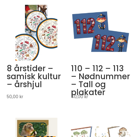
8 årstider –
110 – 112 – 113
samisk kultur
– Nødnummer
– årshjul
– Tall og
plakater
50,00
kr
40,00
kr