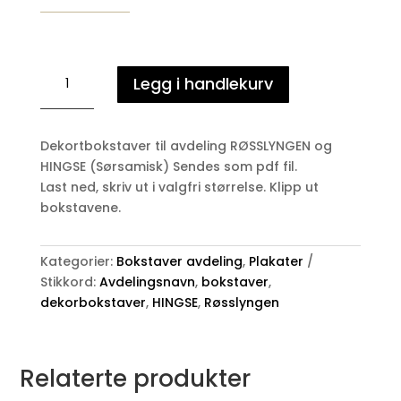
RØSSLYNGEN
Legg i handlekurv
-
HINGSE
bokstaver
Dekortbokstaver til avdeling RØSSLYNGEN og
antall
HINGSE (Sørsamisk) Sendes som pdf fil.
Last ned, skriv ut i valgfri størrelse. Klipp ut
bokstavene.
Kategorier:
Bokstaver avdeling
,
Plakater
Stikkord:
Avdelingsnavn
,
bokstaver
,
dekorbokstaver
,
HINGSE
,
Røsslyngen
Relaterte produkter