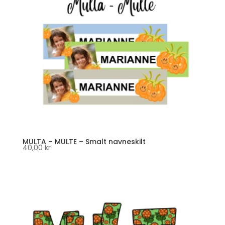
MULTA – MULTE – Smalt navneskilt
40,00
kr