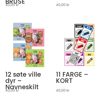
BRUSE
40,00
kr
40,00
kr
12 søte ville
11 FARGE –
dyr –
KORT
Navneskilt
40,00
kr
40,00
kr