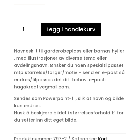
MULTA
Legg i handlekurv
-
MULTE
-
Navneskilt til garderobeplass eller barnas hyller
Smalt
. med illustrasjoner av diverse tema eller
navneskilt
avdelingsnavn. Ønsker du noen spesialtilpasset
antall
mtp størrelse/farger/motiv – send en e-post så
endres/tilpasses det ditt behov. e-post:
hagakreativegmail.com.
Sendes som Powerpoint-fil, slik at navn og bilde
kan endres.
Husk å beskjære bildet i størrelsesforhold 1:1 før
du setter inn ditt eget bilde.
Produktnummer:
797-2
Kategorier:
Kort
,