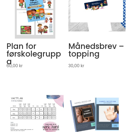
Plan for
Månedsbrev –
førskolegrupp
topping
a
60,00
kr
30,00
kr