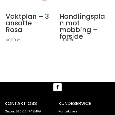
Vaktplan – 3
Handlingspla
ansatte –
n mot
Rosa
mobbing –
forside
40,00
kr
30,00
kr
KONTAKT OSS
KUNDESERVICE
Org.nr: 926 091 743MVA
Kontakt oss