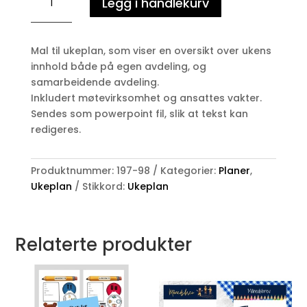
Legg i handlekurv
-
for
2
Mal til ukeplan, som viser en oversikt over ukens
samarbeidende
innhold både på egen avdeling, og
avdelinger
samarbeidende avdeling.
antall
Inkludert møtevirksomhet og ansattes vakter.
Sendes som powerpoint fil, slik at tekst kan
redigeres.
Produktnummer:
197-98
Kategorier:
Planer
,
Ukeplan
Stikkord:
Ukeplan
Relaterte produkter