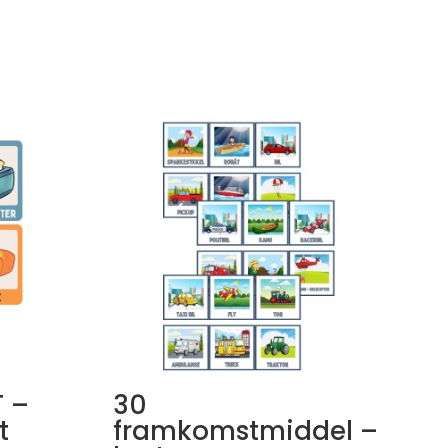
T –
30
t
framkomstmiddel –