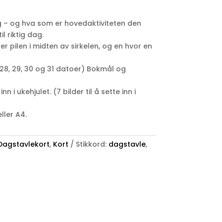
g – og hva som er hovedaktiviteten den
il riktig dag.
ter pilen i midten av sirkelen, og en hvor en
28, 29, 30 og 31 datoer) Bokmål og
nn i ukehjulet. (7 bilder til å sette inn i
eller A4.
Dagstavlekort
,
Kort
Stikkord:
dagstavle
,