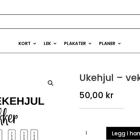
KORT
LEK
PLAKATER
PLANER
Ukehjul – ve
50,00
kr
Ukehjul
Legg i ha
-