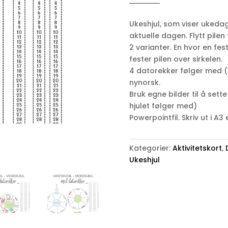
vekehjul
antall
Ukeshjul, som viser ukeda
aktuelle dagen. Flytt pilen t
2 varianter. En hvor en fes
fester pilen over sirkelen.
4 datorekker følger med (
nynorsk.
Bruk egne bilder til å sette i
hjulet følger med)
Powerpointfil. Skriv ut i A3 
Kategorier:
Aktivitetskort
,
Ukeshjul