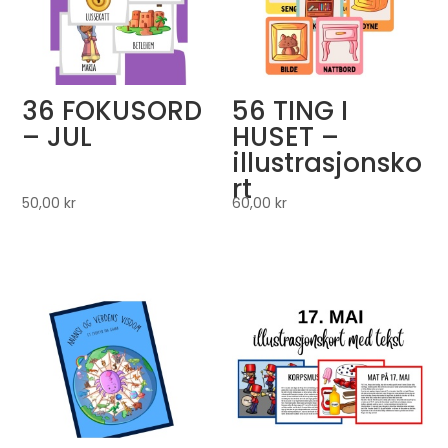
36 FOKUSORD
56 TING I
– JUL
HUSET –
illustrasjonsko
rt
50,00
kr
60,00
kr