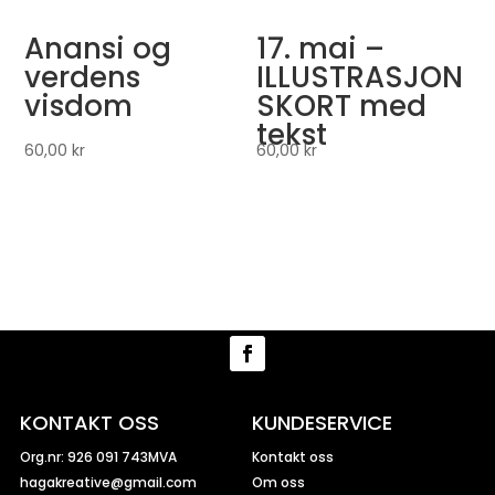
Anansi og
17. mai –
verdens
ILLUSTRASJON
visdom
SKORT med
tekst
60,00
kr
60,00
kr
KONTAKT OSS
KUNDESERVICE
Org.nr: 926 091 743MVA
Kontakt oss
hagakreative@gmail.com
Om oss