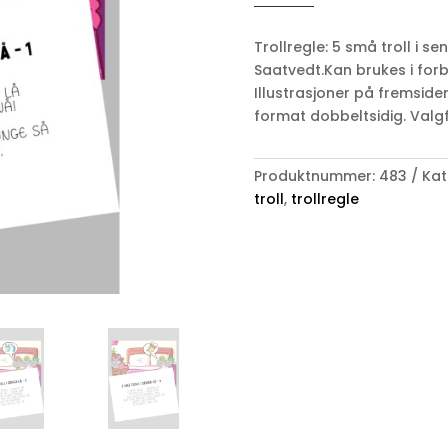
AV
TINA
Trollregle: 5 små troll i se
SAATVEDT
Saatvedt.Kan brukes i forbi
antall
Illustrasjoner på fremsiden
format dobbeltsidig. Valgfr
Produktnummer:
483
Kat
troll
,
trollregle