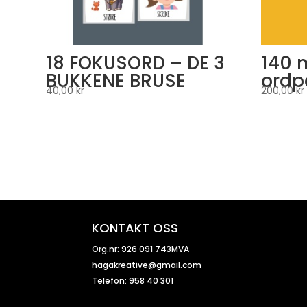
18 FOKUSORD – DE 3
140 
BUKKENE BRUSE
ordp
40,00
kr
200,00
kr
KONTAKT OSS
Org.nr: 926 091 743MVA
hagakreative@gmail.com
Telefon: 958 40 301