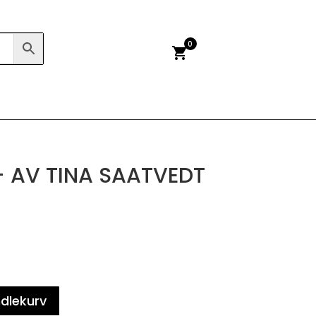
0
shopping_cart
– AV TINA SAATVEDT
ndlekurv