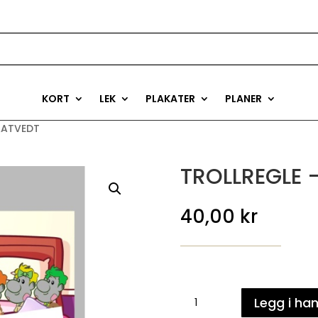
KORT
LEK
PLAKATER
PLANER
AATVEDT
TROLLREGLE 
40,00
kr
TROLLREGLE
Legg i ha
-