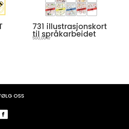
T
731 illustrasjonskort
til språkarbeidet
500,00
kr
FØLG OSS