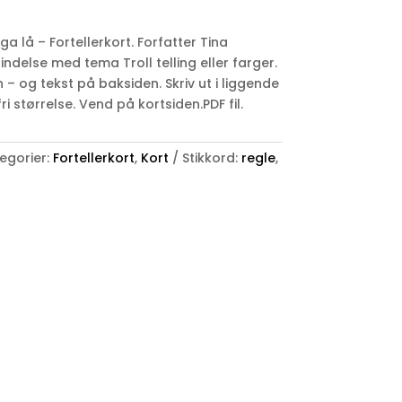
nga lå – Fortellerkort. Forfatter Tina
ndelse med tema Troll telling eller farger.
 – og tekst på baksiden. Skriv ut i liggende
i størrelse. Vend på kortsiden.PDF fil.
egorier:
Fortellerkort
,
Kort
Stikkord:
regle
,