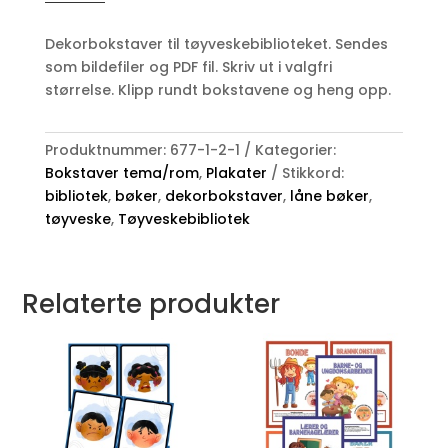
-
dekorbokstaver
Dekorbokstaver til tøyveskebiblioteket. Sendes
antall
som bildefiler og PDF fil. Skriv ut i valgfri
størrelse. Klipp rundt bokstavene og heng opp.
Produktnummer:
677-1-2-1
Kategorier:
Bokstaver tema/rom
,
Plakater
Stikkord:
bibliotek
,
bøker
,
dekorbokstaver
,
låne bøker
,
tøyveske
,
Tøyveskebibliotek
Relaterte produkter