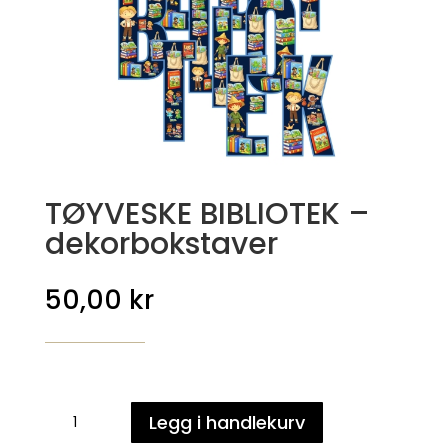
TØYVESKE BIBLIOTEK –
dekorbokstaver
50,00
kr
TØYVESKE
Legg i handlekurv
BIBLIOTEK