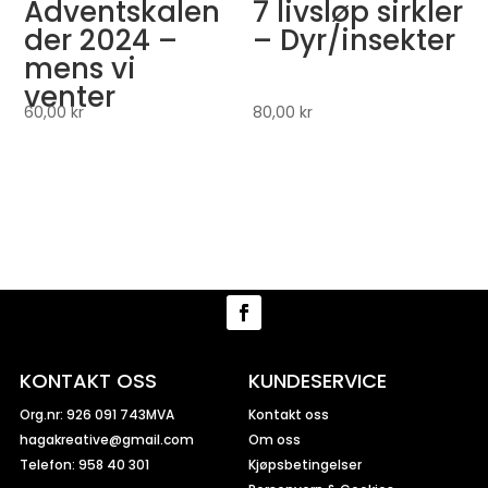
Adventskalen
7 livsløp sirkler
der 2024 –
– Dyr/insekter
mens vi
venter
60,00
kr
80,00
kr
KONTAKT OSS
KUNDESERVICE
Org.nr: 926 091 743MVA
Kontakt oss
hagakreative@gmail.com
Om oss
Telefon: 958 40 301
Kjøpsbetingelser