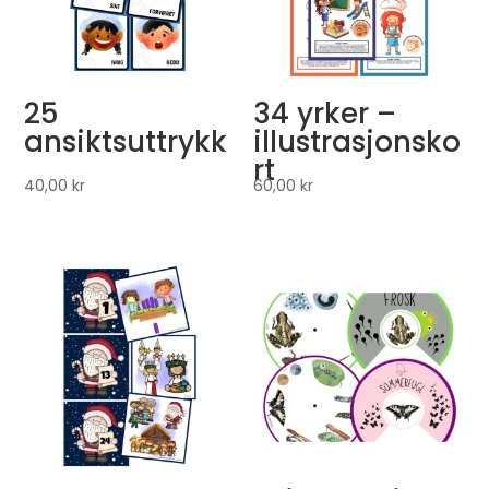
25
34 yrker –
ansiktsuttrykk
illustrasjonsko
rt
40,00
kr
60,00
kr