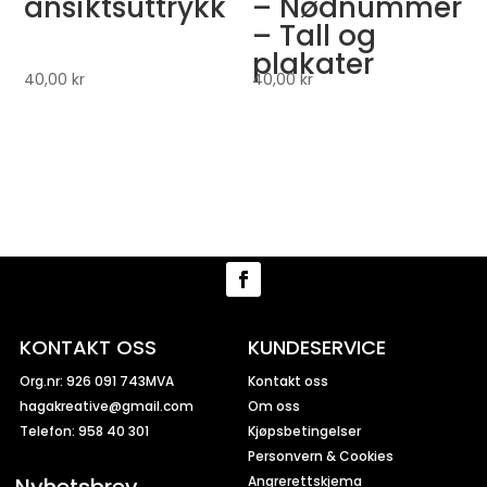
ansiktsuttrykk
– Nødnummer
– Tall og
plakater
40,00
kr
40,00
kr
KONTAKT OSS
KUNDESERVICE
Org.nr: 926 091 743MVA
Kontakt oss
hagakreative@gmail.com
Om oss
Telefon: 958 40 301
Kjøpsbetingelser
Personvern & Cookies
Angrerettskjema