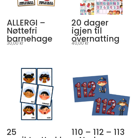
ALLERGI –
20 dager
Nøttefri
igjen til
barnehage
overnatting
30,00
kr
40,00
kr
25
110 – 112 – 113