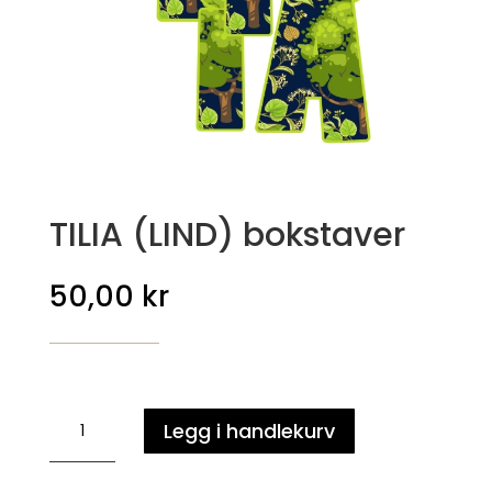
TILIA (LIND) bokstaver
50,00
kr
TILIA
Legg i handlekurv
(LIND)
bokstaver
antall