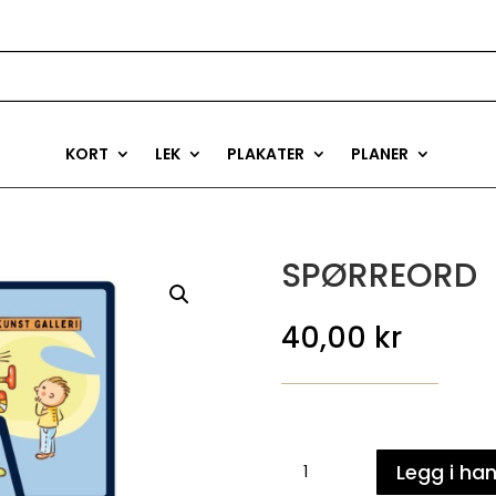
KORT
LEK
PLAKATER
PLANER
SPØRREORD
40,00
kr
SPØRREORD
Legg i ha
antall