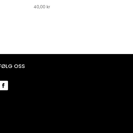
40,00
kr
FØLG OSS