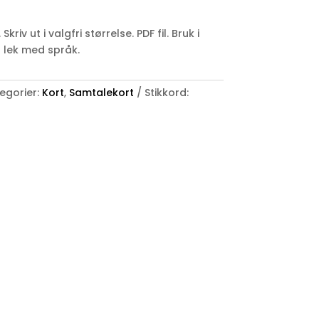
iv ut i valgfri størrelse. PDF fil. Bruk i
 lek med språk.
egorier:
Kort
,
Samtalekort
Stikkord: