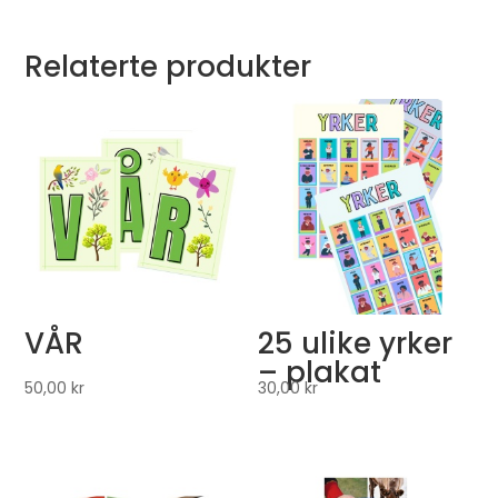
Relaterte produkter
VÅR
25 ulike yrker
– plakat
50,00
kr
30,00
kr