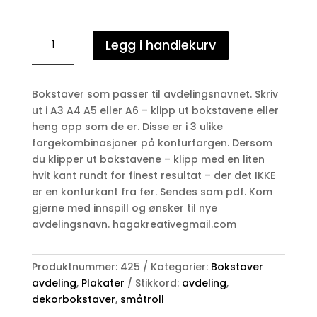
SMÅTROLL
Legg i handlekurv
-
avdeling
antall
Bokstaver som passer til avdelingsnavnet. Skriv
ut i A3 A4 A5 eller A6 – klipp ut bokstavene eller
heng opp som de er. Disse er i 3 ulike
fargekombinasjoner på konturfargen. Dersom
du klipper ut bokstavene – klipp med en liten
hvit kant rundt for finest resultat – der det IKKE
er en konturkant fra før. Sendes som pdf. Kom
gjerne med innspill og ønsker til nye
avdelingsnavn. hagakreativegmail.com
Produktnummer:
425
Kategorier:
Bokstaver
avdeling
,
Plakater
Stikkord:
avdeling
,
dekorbokstaver
,
småtroll