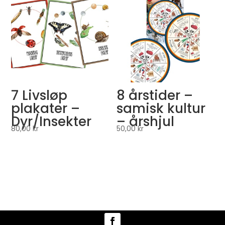
7 Livsløp
8 årstider –
plakater –
samisk kultur
Dyr/Insekter
– årshjul
80,00
kr
50,00
kr