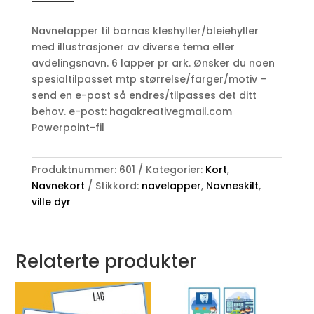
-
12
Navnelapper til barnas kleshyller/bleiehyller
søte
med illustrasjoner av diverse tema eller
ville
avdelingsnavn. 6 lapper pr ark. Ønsker du noen
dyr
spesialtilpasset mtp størrelse/farger/motiv –
antall
send en e-post så endres/tilpasses det ditt
behov. e-post: hagakreativegmail.com
Powerpoint-fil
Produktnummer:
601
Kategorier:
Kort
,
Navnekort
Stikkord:
navelapper
,
Navneskilt
,
ville dyr
Relaterte produkter