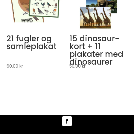
21 fugler og
15 dinosaur-
samleplakat
kort + 11
plakater med
dinosaurer
60,00
kr
50,00
kr