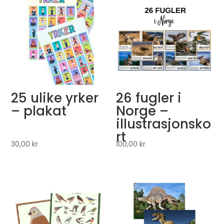
25 ulike yrker
26 fugler i
– plakat
Norge –
illustrasjonsko
rt
30,00
kr
100,00
kr