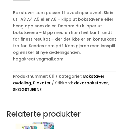
avdeling
antall
Bokstaver som passer til avdelingsnavnet. Skriv
ut i A3 A4 A5 eller A6 – klipp ut bokstavene eller
heng opp som de er. Dersom du klipper ut
bokstavene – klipp med en liten hvit kant rundt
for finest resultat – der det ikke er en konturkant
fra før. Sendes som pdf. Kom gjerne med innspill
og ønsker til nye avdelingsnavn.
hagakreativegmail.com
Produktnummer:
611
Kategorier:
Bokstaver
avdeling
,
Plakater
Stikkord:
dekorbokstaver
,
SKOGSTJERNE
Relaterte produkter